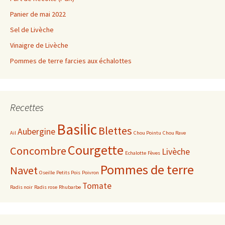
Panier de mai 2022
Sel de Livèche
Vinaigre de Livèche
Pommes de terre farcies aux échalottes
Recettes
Basilic
Blettes
Aubergine
Ail
Chou Pointu
Chou Rave
Courgette
Concombre
Livèche
Echalotte
Fèves
Pommes de terre
Navet
Oseille
Petits Pois
Poivron
Tomate
Radis noir
Radis rose
Rhubarbe