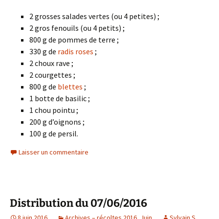
2 grosses salades vertes (ou 4 petites) ;
2 gros fenouils (ou 4 petits) ;
800 g de pommes de terre ;
330 g de
radis roses
;
2 choux rave ;
2 courgettes ;
800 g de
blettes
;
1 botte de basilic ;
1 chou pointu ;
200 g d’oignons ;
100 g de persil.
Laisser un commentaire
Distribution du 07/06/2016
8 juin 2016
Archives – récoltes 2016
,
Juin
Sylvain S.