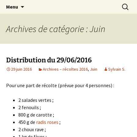
AMAP de Saulx-les-Chartreux, paniers bio
Aller
Recherc
SAULXGOOD!
Menu
au
contenu
Archives de catégorie : Juin
Distribution du 29/06/2016
29 juin 2016
Archives – récoltes 2016
,
Juin
Sylvain S.
Pour une part de récolte (prévue pour 4 personnes) :
2 salades vertes ;
2 fenouils ;
800 g de carotte ;
450 g de
radis roses
;
2 choux rave ;
1 kg de fèves ;