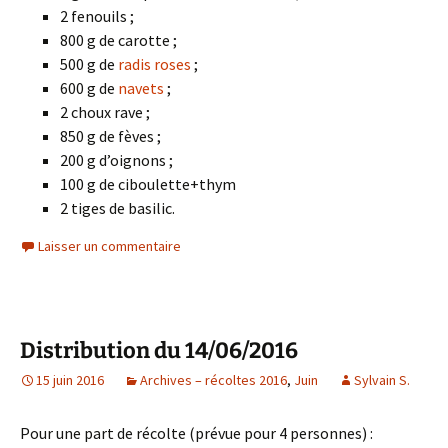
2 fenouils ;
800 g de carotte ;
500 g de
radis roses
;
600 g de
navets
;
2 choux rave ;
850 g de fèves ;
200 g d’oignons ;
100 g de ciboulette+thym
2 tiges de basilic.
Laisser un commentaire
Distribution du 14/06/2016
15 juin 2016
Archives – récoltes 2016
,
Juin
Sylvain S.
Pour une part de récolte (prévue pour 4 personnes) :