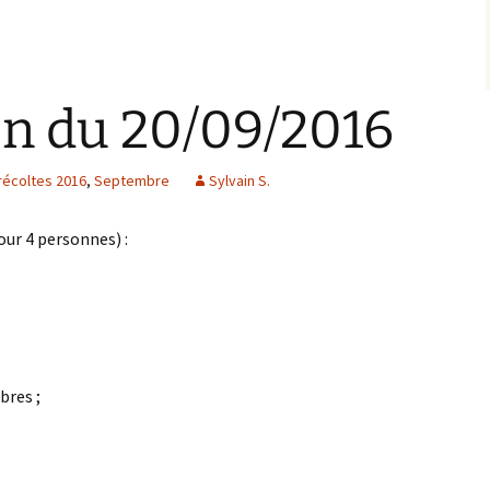
on du 20/09/2016
récoltes 2016
,
Septembre
Sylvain S.
our 4 personnes) :
bres ;