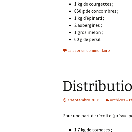
1 kg de courgettes ;
850 g de concombres ;
1 kg d’épinard ;
2 aubergines ;
1 gros melon ;
60 g de persil.
Laisser un commentaire
Distributi
7 septembre 2016
Archives – r
Pour une part de récolte (prévue p
1.7 kg de tomates ;