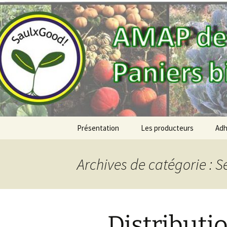
AMAP de Saulx-les-Chartreux, p
SAULXGO
Aller
Présentation
Les producteurs
Adh
au
contenu
Archives de catégorie : 
Distributi