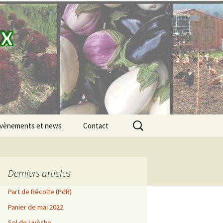
Rechercher :
vènements et news
Contact
vènements
es SaulxGood news
Derniers articles
Part de Récolte (PdR)
e 2021
Juin
Panier de mai 2022
e 2020
Sel de Livèche
Juillet
Mai