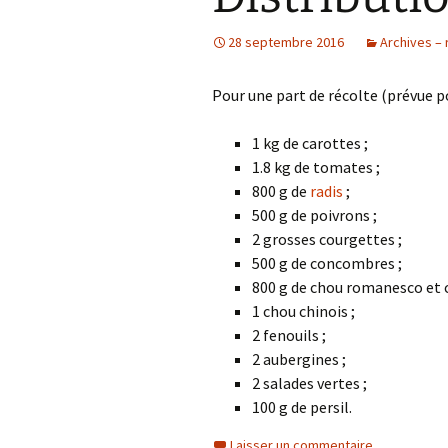
28 septembre 2016
Archives – 
Pour une part de récolte (prévue p
1 kg de carottes ;
1.8 kg de tomates ;
800 g de
radis
;
500 g de poivrons ;
2 grosses courgettes ;
500 g de concombres ;
800 g de chou romanesco et 
1 chou chinois ;
2 fenouils ;
2 aubergines ;
2 salades vertes ;
100 g de persil.
Laisser un commentaire