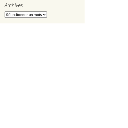
Mai
Archives
Avril
Archives
Mars
Février
Janvier