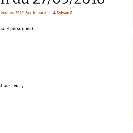
récoltes 2016
,
Septembre
Sylvain S.
Anné
Anné
our 4 personnes) :
Anné
Anné
chou-fleur ;