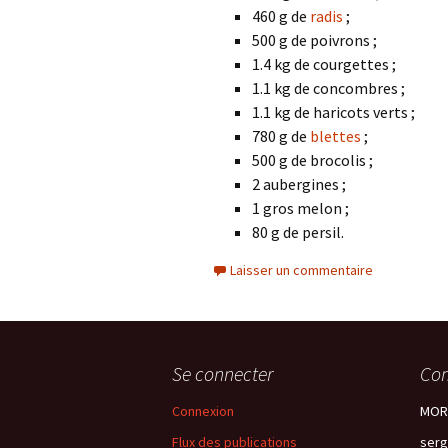
460 g de
radis
;
500 g de poivrons ;
1.4 kg de courgettes ;
1.1 kg de concombres ;
1.1 kg de haricots verts ;
780 g de
blettes
;
500 g de brocolis ;
2 aubergines ;
1 gros melon ;
80 g de persil.
Laisser un commentaire
Se connecter
Com
Connexion
MORI
Flux des publications
serg