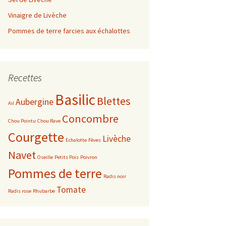
Vinaigre de Livèche
e 2019
Août
Juin
Février
Pommes de terre farcies aux échalottes
e 2017
Septembre
Juillet
Mars
Mars
e 2016
Octobre
Août
Avril
Février
Décembre
Recettes
e 2015
Novembre
Septembre
Janvier
Novembre
Décembre
Basilic
Blettes
Aubergine
Ail
Décembre
Octobre
Octobre
Novembre
Concombre
Chou Pointu
Chou Rave
Courgette
Novembre
Septembre
Octobre
Livèche
Echalotte
Fèves
Navet
Oseille
Petits Pois
Poivron
Décembre
Août
Avril
Pommes de terre
Radis noir
Juillet
Année 2014
Tomate
Radis rose
Rhubarbe
Juin