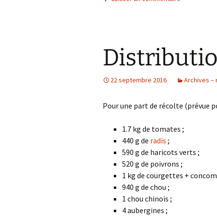
Distributi
22 septembre 2016
Archives – 
Pour une part de récolte (prévue p
1.7 kg de tomates ;
440 g de
radis
;
590 g de haricots verts ;
520 g de poivrons ;
1 kg de courgettes + concom
940 g de chou ;
1 chou chinois ;
4 aubergines ;