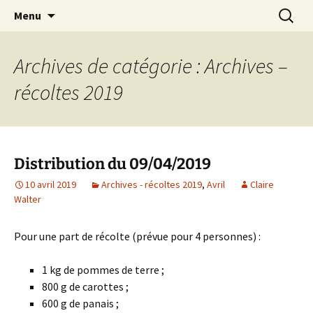
AMAP de Saulx-les-Chartreux, paniers bio
Aller
Recherc
SAULXGOOD!
Menu
au
contenu
Archives de catégorie : Archives –
récoltes 2019
Distribution du 09/04/2019
10 avril 2019
Archives - récoltes 2019
,
Avril
Claire
Walter
Pour une part de récolte (prévue pour 4 personnes) :
1 kg de pommes de terre ;
800 g de carottes ;
600 g de panais ;