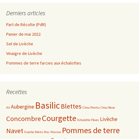
Derniers articles
Part de Récolte (PdR)
Panier de mai 2022
Sel de Livèche
Vinaigre de Livèche
Pommes de terre farcies aux échalottes
Recettes
Basilic
Blettes
Aubergine
Ail
Chou Pointu
Chou Rave
Courgette
Concombre
Livèche
Echalotte
Fèves
Pommes de terre
Navet
Oseille
Petits Pois
Poivron