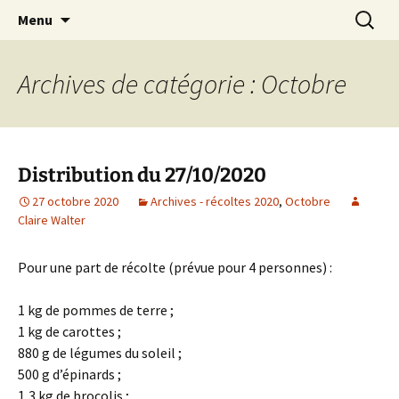
AMAP de Saulx-les-Chartreux, paniers bio
Aller
Recherc
SAULXGOOD!
Menu
au
contenu
Archives de catégorie : Octobre
Distribution du 27/10/2020
27 octobre 2020
Archives - récoltes 2020
,
Octobre
Claire Walter
Pour une part de récolte (prévue pour 4 personnes) :
1 kg de pommes de terre ;
1 kg de carottes ;
880 g de légumes du soleil ;
500 g d’épinards ;
1,3 kg de brocolis ;