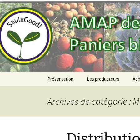
AMAP de Saulx-les-Chartreux, p
SAULXGO
Aller
Présentation
Les producteurs
Adh
au
contenu
Archives de catégorie : 
Distributi