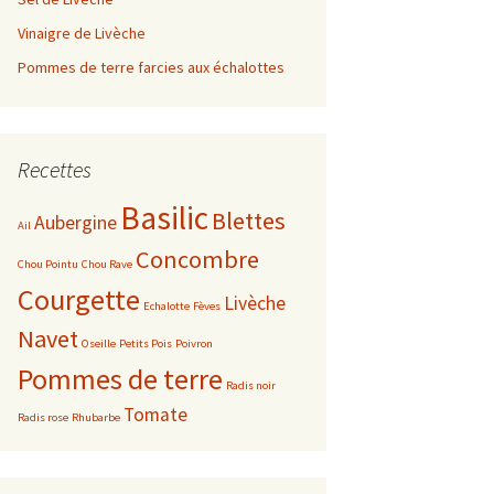
Vinaigre de Livèche
e 2019
Août
Juin
Février
Pommes de terre farcies aux échalottes
e 2017
Septembre
Juillet
Mars
Mars
e 2016
Octobre
Août
Avril
Février
Décembre
Recettes
e 2015
Novembre
Septembre
Janvier
Novembre
Décembre
Basilic
Blettes
Aubergine
Ail
Décembre
Octobre
Octobre
Novembre
Concombre
Chou Pointu
Chou Rave
Courgette
Novembre
Septembre
Octobre
Livèche
Echalotte
Fèves
Navet
Oseille
Petits Pois
Poivron
Décembre
Août
Avril
Pommes de terre
Radis noir
Juillet
Année 2014
Tomate
Radis rose
Rhubarbe
Juin