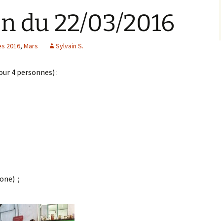
on du 22/03/2016
es 2016
,
Mars
Sylvain S.
our 4 personnes) :
one) ;