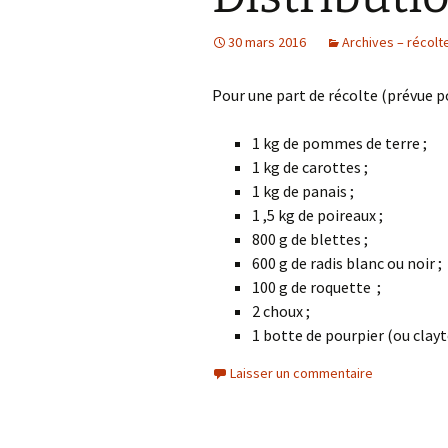
30 mars 2016
Archives – récolt
Pour une part de récolte (prévue p
1 kg de pommes de terre ;
1 kg de carottes ;
1 kg de panais ;
1 ,5 kg de poireaux ;
800 g de blettes ;
600 g de radis blanc ou noir ;
100 g de roquette ;
2 choux ;
1 botte de pourpier (ou clayt
Laisser un commentaire