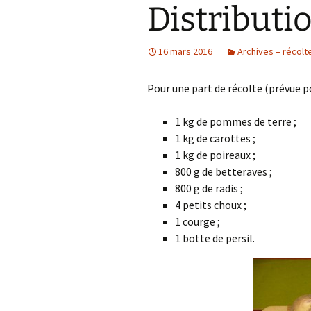
Distributi
16 mars 2016
Archives – récolt
Pour une part de récolte (prévue p
1 kg de pommes de terre ;
1 kg de carottes ;
1 kg de poireaux ;
800 g de betteraves ;
800 g de radis ;
4 petits choux ;
1 courge ;
1 botte de persil.