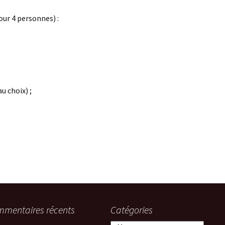
our 4 personnes) :
u choix) ;
;
mentaires récents
Catégories