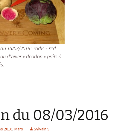
 du 15/03/2016 : radis « red
hou d’hiver « deadon » prêts à
s.
on du 08/03/2016
es 2016
,
Mars
Sylvain S.