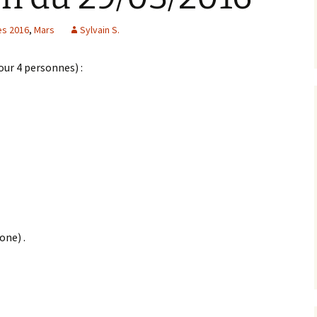
es 2016
,
Mars
Sylvain S.
Anné
Anné
our 4 personnes) :
Anné
Anné
one) .