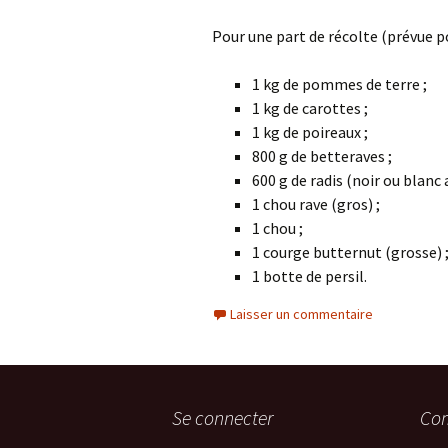
Pour une part de récolte (prévue p
1 kg de pommes de terre ;
1 kg de carottes ;
1 kg de poireaux ;
800 g de betteraves ;
600 g de radis (noir ou blanc a
1 chou rave (gros) ;
1 chou ;
1 courge butternut (grosse) 
1 botte de persil.
Laisser un commentaire
Se connecter
Com