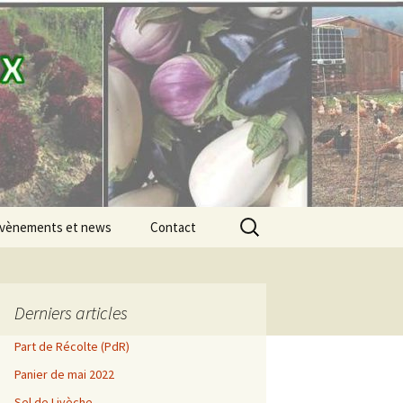
Rechercher :
vènements et news
Contact
vènements
es SaulxGood news
Derniers articles
Part de Récolte (PdR)
e 2021
Juin
Panier de mai 2022
e 2020
Sel de Livèche
Juillet
Mai