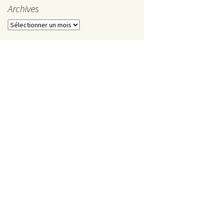
Mai
Archives
Avril
Archives
Mars
Février
Janvier