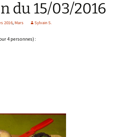
on du 15/03/2016
es 2016
,
Mars
Sylvain S.
our 4 personnes) :