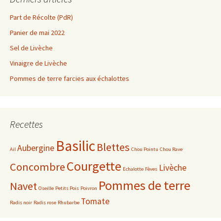
Part de Récolte (PdR)
Panier de mai 2022
Sel de Livèche
Vinaigre de Livèche
Pommes de terre farcies aux échalottes
Recettes
Basilic
Blettes
Aubergine
Ail
Chou Pointu
Chou Rave
Courgette
Concombre
Livèche
Echalotte
Fèves
Pommes de terre
Navet
Oseille
Petits Pois
Poivron
Tomate
Radis noir
Radis rose
Rhubarbe