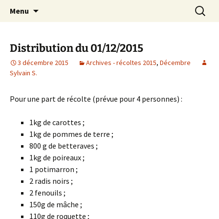
AMAP de Saulx-les-Chartreux, paniers bio
Aller
Recherc
SAULXGOOD!
Menu
au
contenu
Distribution du 01/12/2015
3 décembre 2015
Archives - récoltes 2015
,
Décembre
Sylvain S.
Pour une part de récolte (prévue pour 4 personnes) :
1kg de carottes ;
1kg de pommes de terre ;
800 g de betteraves ;
1kg de poireaux ;
1 potimarron ;
2 radis noirs ;
2 fenouils ;
150g de mâche ;
110g de roquette ;