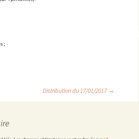
Anné
Anné
Anné
s ;
Anné
Distribution du 17/01/2017
→
ire