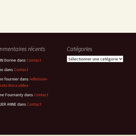
mentaires récents
Catégories
Catégories
N Dorine
dans
Contact
io
dans
Contact
n fournier
dans
Adhésion-
rats-Docs utiles
ne Fournanty
dans
Contact
IER ANNE
dans
Contact