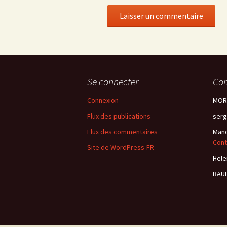
Se connecter
Com
Connexion
MORI
Flux des publications
serg
Flux des commentaires
Mano
Cont
Site de WordPress-FR
Hele
BAUL