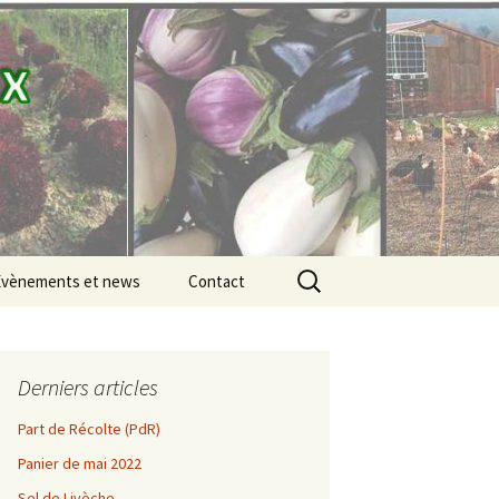
Rechercher :
Évènements et news
Contact
Évènements
Les SaulxGood news
Derniers articles
Part de Récolte (PdR)
e 2021
Juin
Panier de mai 2022
e 2020
Sel de Livèche
Juillet
Mai