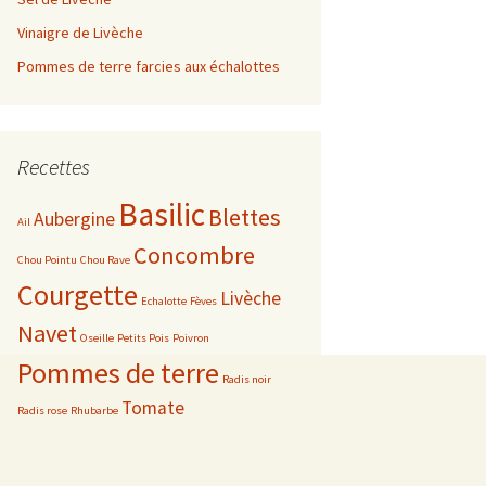
Vinaigre de Livèche
e 2019
Août
Juin
Février
Pommes de terre farcies aux échalottes
e 2017
Septembre
Juillet
Mars
Mars
e 2016
Octobre
Août
Avril
Février
Décembre
Recettes
e 2015
Novembre
Septembre
Janvier
Novembre
Décembre
Basilic
Blettes
Aubergine
Ail
Décembre
Octobre
Octobre
Novembre
Concombre
Chou Pointu
Chou Rave
Courgette
Novembre
Septembre
Octobre
Livèche
Echalotte
Fèves
Navet
Oseille
Petits Pois
Poivron
Décembre
Août
Avril
Pommes de terre
Radis noir
Juillet
Année 2014
Tomate
Radis rose
Rhubarbe
Juin