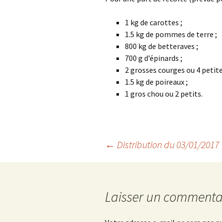
1 kg de carottes ;
1.5 kg de pommes de terre ;
800 kg de betteraves ;
700 g d’épinards ;
2 grosses courges ou 4 petite
1.5 kg de poireaux ;
1 gros chou ou 2 petits.
Navigation
←
Distribution du 03/01/2017
des
Laisser un commenta
articles