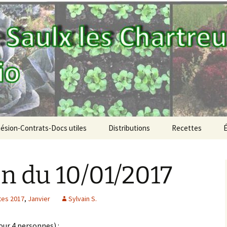
aniers bio
OD!
ésion-Contrats-Docs utiles
Distributions
Recettes
PdR de la semaine
on du 10/01/2017
Vous inscrire aux
distributions
tes 2017
,
Janvier
Sylvain S.
Archives des Parts de
Anné
Récoltes (PdR)
our 4 personnes) :
Anné