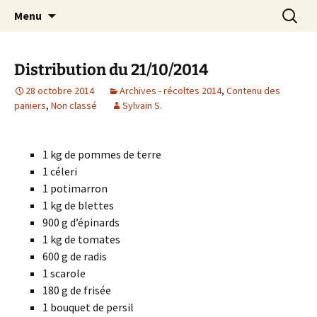
AMAP de Saulx-les-Chartreux, paniers bio
Aller
Recherc
SAULXGOOD!
Menu
au
contenu
Distribution du 21/10/2014
28 octobre 2014
Archives - récoltes 2014
,
Contenu des
paniers
,
Non classé
Sylvain S.
1 kg de pommes de terre
1 céleri
1 potimarron
1 kg de blettes
900 g d’épinards
1 kg de tomates
600 g de radis
1 scarole
180 g de frisée
1 bouquet de persil