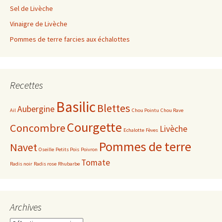
Sel de Livèche
Vinaigre de Livèche
Pommes de terre farcies aux échalottes
Recettes
Basilic
Blettes
Aubergine
Ail
Chou Pointu
Chou Rave
Courgette
Concombre
Livèche
Echalotte
Fèves
Pommes de terre
Navet
Oseille
Petits Pois
Poivron
Tomate
Radis noir
Radis rose
Rhubarbe
Archives