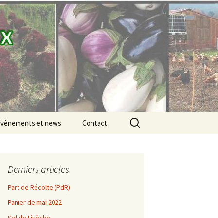
Rechercher :
Évènements et news
Contact
Évènements
Les SaulxGood news
Derniers articles
Part de Récolte (PdR)
e 2021
Juin
Panier de mai 2022
e 2020
Sel de Livèche
Juillet
Mai