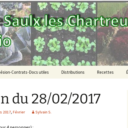
aniers bio
OD!
ésion-Contrats-Docs utiles
Distributions
Recettes
PdR de la semaine
on du 28/02/2017
Vous inscrire aux
distributions
es 2017
,
Février
Sylvain S.
Archives des Parts de
Anné
Récoltes (PdR)
our 4 personnes) :
Anné