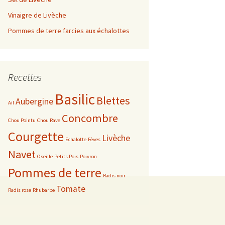
Vinaigre de Livèche
e 2019
Août
Juin
Février
Pommes de terre farcies aux échalottes
e 2017
Septembre
Juillet
Mars
Mars
e 2016
Octobre
Août
Avril
Février
Décembre
Recettes
e 2015
Novembre
Septembre
Janvier
Novembre
Décembre
Basilic
Blettes
Aubergine
Ail
Décembre
Octobre
Octobre
Novembre
Concombre
Chou Pointu
Chou Rave
Courgette
Novembre
Septembre
Octobre
Livèche
Echalotte
Fèves
Navet
Oseille
Petits Pois
Poivron
Décembre
Août
Avril
Pommes de terre
Radis noir
Juillet
Année 2014
Tomate
Radis rose
Rhubarbe
Juin