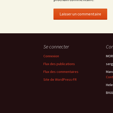
Se connecter
Com
Connexion
MORI
Flux des publications
serg
Flux des commentaires
Mano
Cont
Site de WordPress-FR
Hele
BAUL