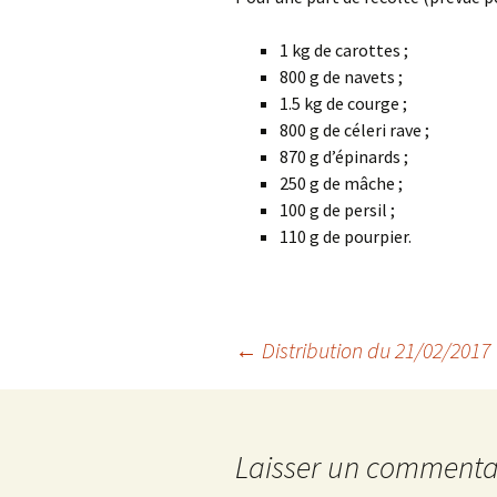
1 kg de carottes ;
800 g de navets ;
1.5 kg de courge ;
800 g de céleri rave ;
870 g d’épinards ;
250 g de mâche ;
100 g de persil ;
110 g de pourpier.
Navigation
←
Distribution du 21/02/2017
des
Laisser un commenta