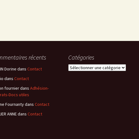
mentaires récents
Catégories
Catégories
N Dorine
dans
Contact
io
dans
Contact
n fournier
dans
Adhésion-
rats-Docs utiles
ne Fournanty
dans
Contact
IER ANNE
dans
Contact