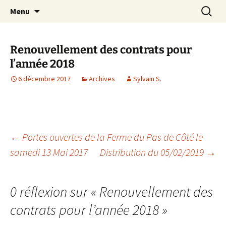
AMAP de Saulx-les-Chartreux, paniers bio
Aller
Recherc
SAULXGOOD!
Menu
au
contenu
Renouvellement des contrats pour
l’année 2018
6 décembre 2017
Archives
Sylvain S.
Navigation
←
Portes ouvertes de la Ferme du Pas de Côté le
samedi 13 Mai 2017
Distribution du 05/02/2019
→
des
0 réflexion sur «
Renouvellement des
articles
contrats pour l’année 2018
»