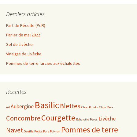
Derniers articles
Part de Récolte (PdR)
Panier de mai 2022
Sel de Livèche
Vinaigre de Livèche
Pommes de terre farcies aux échalottes
Recettes
Basilic
Blettes
Aubergine
Ail
Chou Pointu
Chou Rave
Courgette
Concombre
Livèche
Echalotte
Fèves
Pommes de terre
Navet
Oseille
Petits Pois
Poivron