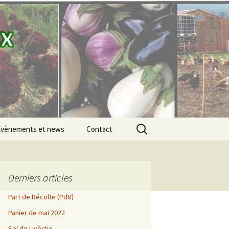
Rechercher :
Évènements et news
Contact
Évènements
Les SaulxGood news
Derniers articles
Part de Récolte (PdR)
e 2021
Juin
Panier de mai 2022
e 2020
Sel de Livèche
Juillet
Mai