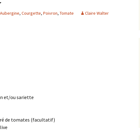
Aubergine
,
Courgette
,
Poivron
,
Tomate
Claire Walter
Anné
Anné
Anné
Anné
n et/ou sariette
tré de tomates (facultatif)
live