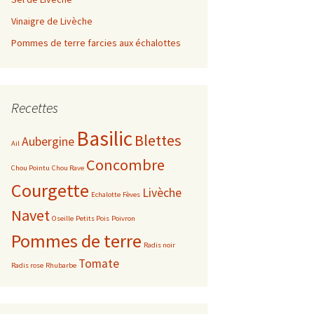
Vinaigre de Livèche
e 2019
Août
Juin
Février
Pommes de terre farcies aux échalottes
e 2017
Septembre
Juillet
Mars
Mars
e 2016
Octobre
Août
Avril
Février
Décembre
Recettes
e 2015
Novembre
Septembre
Janvier
Novembre
Décembre
Basilic
Blettes
Aubergine
Ail
Décembre
Octobre
Octobre
Novembre
Concombre
Chou Pointu
Chou Rave
Courgette
Novembre
Septembre
Octobre
Livèche
Echalotte
Fèves
Navet
Oseille
Petits Pois
Poivron
Décembre
Août
Avril
Pommes de terre
Radis noir
Juillet
Année 2014
Tomate
Radis rose
Rhubarbe
Juin