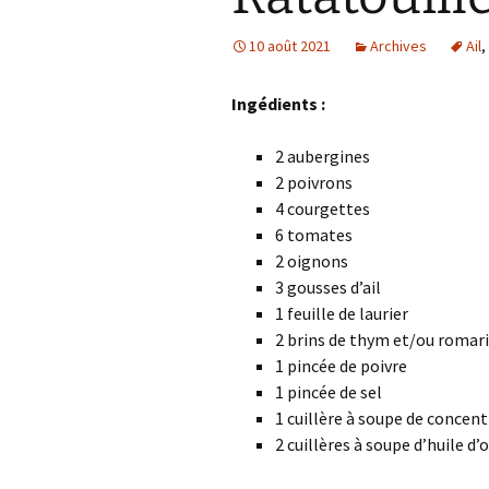
10 août 2021
Archives
Ail
,
Ingédients :
2 aubergines
2 poivrons
4 courgettes
6 tomates
2 oignons
3 gousses d’ail
1 feuille de laurier
2 brins de thym et/ou romari
1 pincée de poivre
1 pincée de sel
1 cuillère à soupe de concen
2 cuillères à soupe d’huile d’o