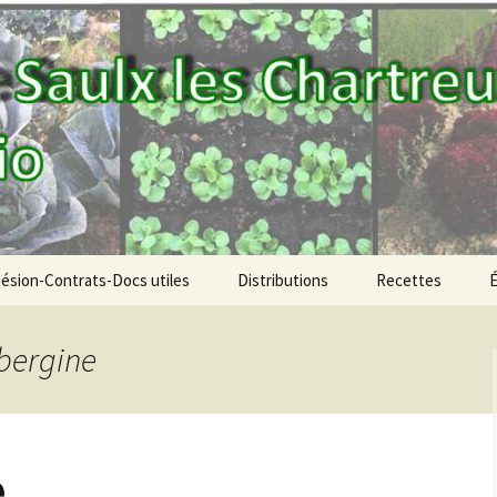
aniers bio
OD!
ésion-Contrats-Docs utiles
Distributions
Recettes
PdR de la semaine
ubergine
Vous inscrire aux
distributions
Archives des Parts de
Anné
Récoltes (PdR)
e
Anné