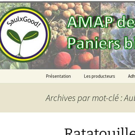
AMAP de Saulx-les-Chartreux, p
SAULXGO
Aller
Présentation
Les producteurs
Adh
au
contenu
Archives par mot-clé : A
Ratatouill