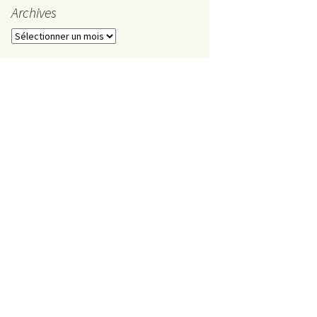
Mai
Archives
Avril
Archives
Mars
Février
Janvier