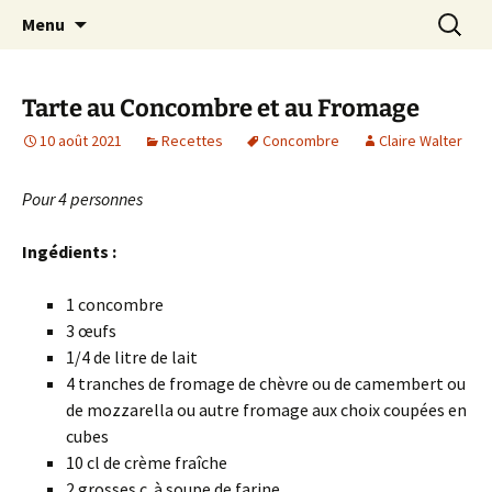
AMAP de Saulx-les-Chartreux, paniers bio
Aller
Recherc
SAULXGOOD!
Menu
au
contenu
Tarte au Concombre et au Fromage
10 août 2021
Recettes
Concombre
Claire Walter
Pour 4 personnes
Ingédients :
1 concombre
3 œufs
1/4 de litre de lait
4 tranches de fromage de chèvre ou de camembert ou
de mozzarella ou autre fromage aux choix coupées en
cubes
10 cl de crème fraîche
2 grosses c. à soupe de farine