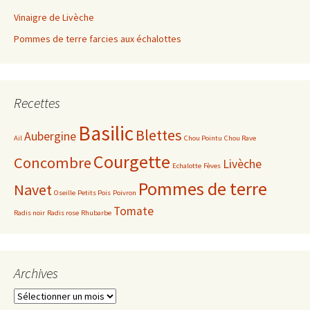
Vinaigre de Livèche
Pommes de terre farcies aux échalottes
Recettes
Basilic
Blettes
Aubergine
Ail
Chou Pointu
Chou Rave
Courgette
Concombre
Livèche
Echalotte
Fèves
Pommes de terre
Navet
Oseille
Petits Pois
Poivron
Tomate
Radis noir
Radis rose
Rhubarbe
Archives
Archives